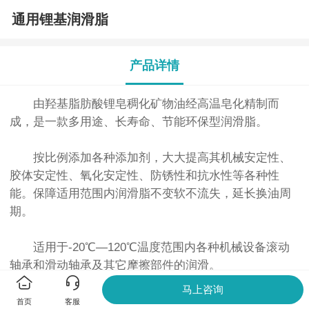
通⽤锂基润滑脂
产品详情
由羟基脂肪酸锂皂稠化矿物油经⾼温皂化精制⽽
成，是⼀款多⽤途、⻓寿命、节能环保型润滑脂。
按⽐例添加各种添加剂，⼤⼤提⾼其机械安定性、
胶体安定性、氧化安定性、防锈性和抗⽔性等各种性
能。保障适⽤范围内润滑脂不变软不流失，延⻓换油周
期。
适⽤于-20℃—120℃温度范围内各种机械设备滚动
轴承和滑动轴承及其它摩擦部件的润滑。
马上咨询
首页
客服